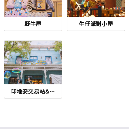
野牛屋
牛仔派對小屋
印地安交易站&山
姆叔叔的雜貨店