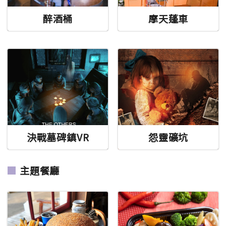
醉酒桶
摩天蓬車
決戰墓碑鎮VR
怨靈礦坑
主題餐廳