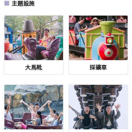
主題設施
大馬靴
採礦車