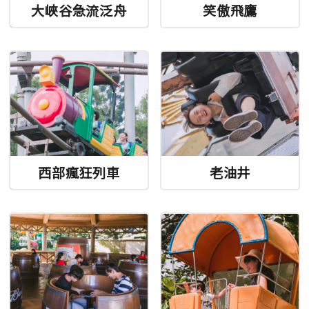
大峽谷急流泛舟
笑傲飛鷹
西部瘋狂列車
老油井