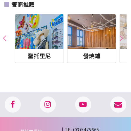
餐商推薦
聖托里尼
發燒鋪
TEL(03)5475665