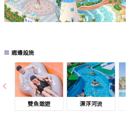
週邊設施
雙魚遨遊
漂浮河流