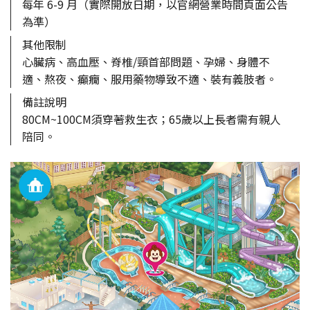
每年 6-9 月（實際開放日期，以官網營業時間頁面公告
為準）
其他限制
心臟病、高血壓、脊椎/頸首部問題、孕婦、身體不
適、熬夜、癲癇、服用藥物導致不適、裝有義肢者。
備註說明
80CM~100CM須穿著救生衣；65歲以上長者需有親人
陪同。