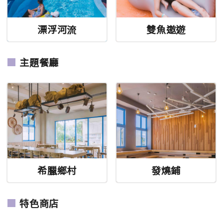
漂浮河流
雙魚遨遊
主題餐廳
希臘鄉村
發燒鋪
特色商店