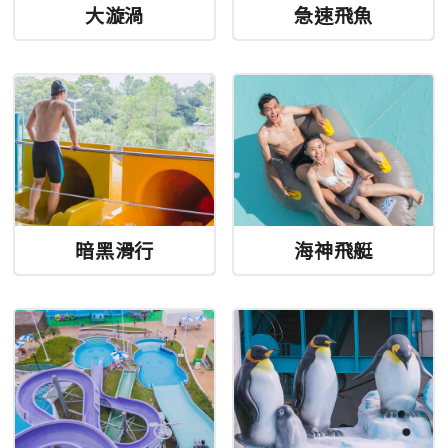
大漩渦
急速飛魚
暗黑滑行
海神飛艇