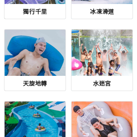
獨行千里
冰凍滑道
天旋地轉
水迷宮