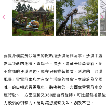
要隻身橫度黃沙漫天的撒哈拉沙漠絕非易事，沙漠中處
處具致命的危機，毒蝎子、流沙、還藏著驍勇善戰、絕
不留情的沙漠強盜，現在只有乘著驚險、刺激的「沙漠
風暴」雲霄飛車您才有安全活命的機會。本設施為全國
唯一的自轉式雲霄飛車，將帶著您一方面像雲霄飛車高
速行駛、一方面座椅又360度自行旋轉，可比擬龍捲風強
力漩渦的衝擊力，絕對讓您驚聲尖叫、讚歎不已。