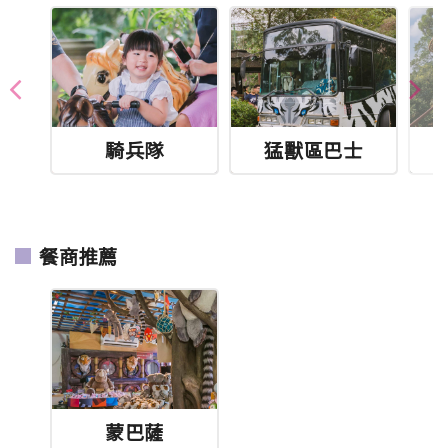
騎兵隊
猛獸區巴士
餐商推薦
蒙巴薩