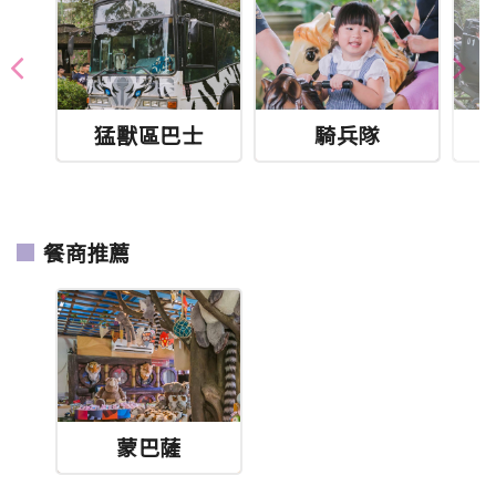
猛獸區巴士
騎兵隊
餐商推薦
蒙巴薩