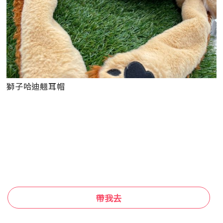
獅子哈迪翹耳帽
帶我去