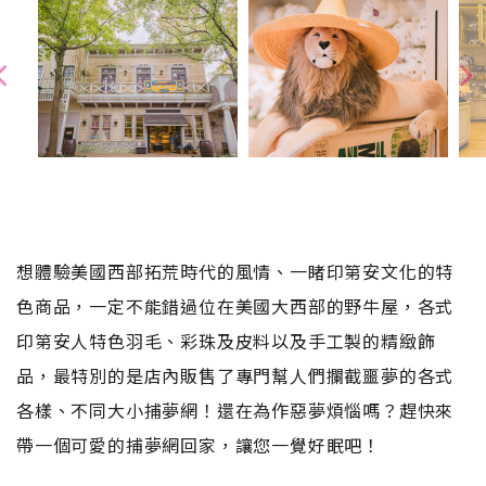
想體驗美國西部拓荒時代的風情、一睹印第安文化的特
色商品，一定不能錯過位在美國大西部的野牛屋，各式
印第安人特色羽毛、彩珠及皮料以及手工製的精緻飾
品，最特別的是店內販售了專門幫人們攔截噩夢的各式
各樣、不同大小捕夢網！還在為作惡夢煩惱嗎？趕快來
帶一個可愛的捕夢網回家，讓您一覺好眠吧！