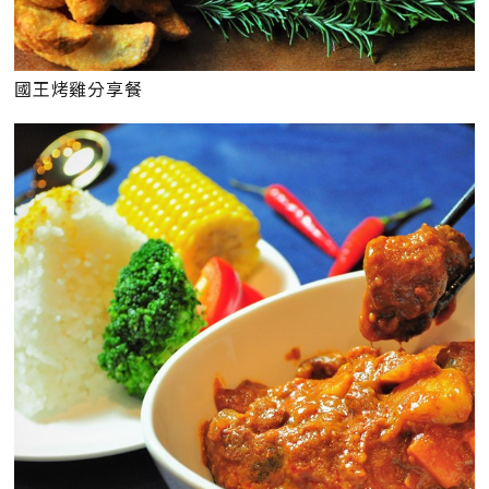
國王烤雞分享餐