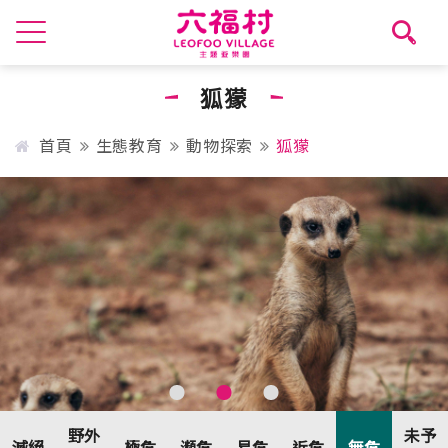
狐獴
首頁
生態教育
動物探索
狐獴
野外
未予
滅絕
極危
瀕危
易危
近危
無危