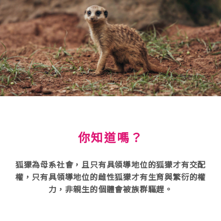
你知道嗎？
狐獴為母系社會，且只有具領導地位的狐獴才有交配
權，只有具領導地位的雌性狐獴才有生育與繁衍的權
力，非親生的個體會被族群驅趕。