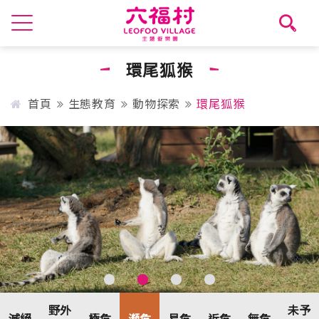
環尾狐猴
首頁
生態教育
動物探索
環尾狐猴
野外
未予
滅絕
極危
瀕危
易危
近危
無危