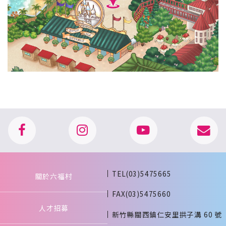
TEL(03)5475665
關於六福村
FAX(03)5475660
人才招募
新竹縣關西鎮仁安里拱子溝 60 號