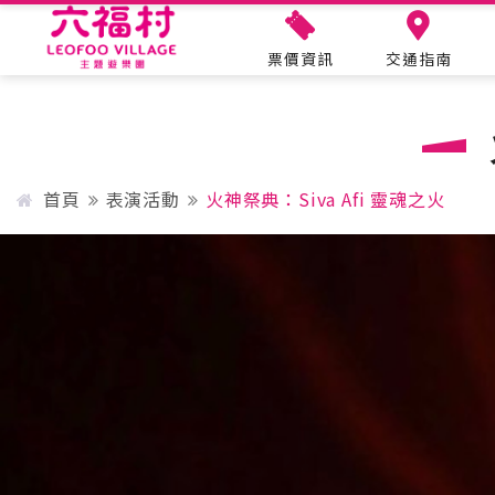
票價資訊
交通指南
遊園資訊
主題設施
樂園速報
票價資訊
首頁
表演活動
火神祭典：Siva Afi 靈魂之火
營業時間
交通指南
導覽地圖
設施保養
六福樂遊曆
年度護照
關於六福村
美國大西部
合作申請
遊客服務