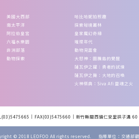
美國大西部
哈比哈妮拍照趣
南太平洋
探索秘境叢林
阿拉伯皇宮
皇家魔幻奇緣
六福水樂園
璀璨年代
非洲部落
動物見面會
動物探索
大怒神：圖騰島的覺醒
薩瓦伊之躍：勇者的試煉
薩瓦伊之舞：大地的召喚
火神祭典：Siva Afi 靈魂之火
L(03)5475665
FAX(03)5475660
新竹縣關西鎮仁安里拱子溝 60
yright © 2018 LEOFOO All rights reserved. 指導單位：交通