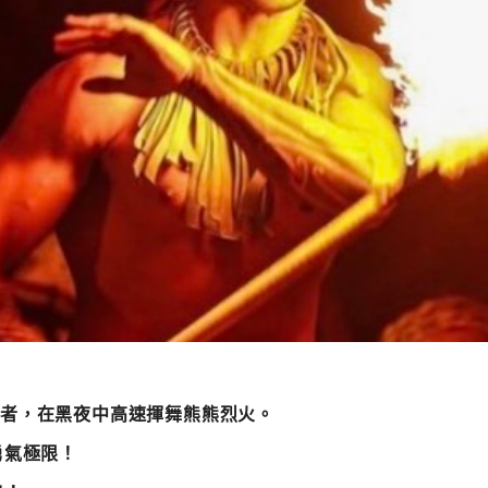
非洲部落
探索秘境叢林
使者，在黑夜中高速揮舞熊熊烈火。
勇氣極限！