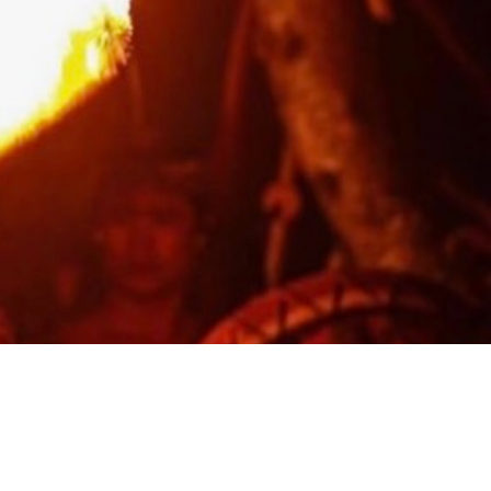
特色商店
蘇丹犀望巴士