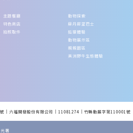
主題餐廳
動物探索
特色商店
蘇丹犀望巴士
拍照取件
狐獴體驗
動物展示區
親親園區
美洲野牛生態體驗
 號
六福開發股份有限公司
11081274
竹縣動展字第110001號
部觀光署