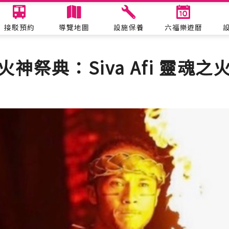
接駁預約
導覽地圖
設施保養
六福樂遊曆
表演活動
火神祭典：Siva Afi 靈魂之
六福水樂園
哈比哈妮拍照趣