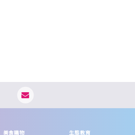
拍照取件
狐獴體驗
動物展示區
親親園區
美洲野牛生態體驗
美食購物
生態教育