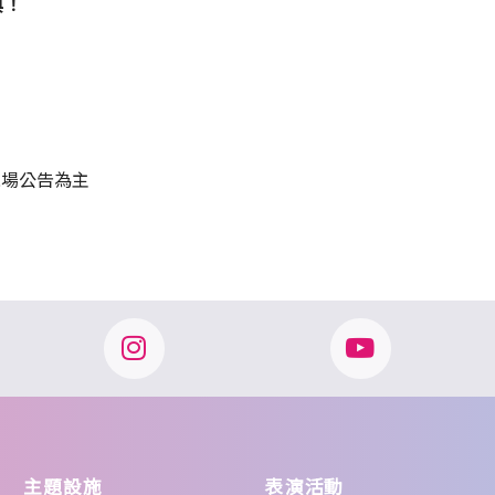
典！
動物探索
皇家魔幻奇緣
璀璨年代
動物見面會
大怒神：圖騰島的覺醒
現場公告為主
薩瓦伊之躍：勇者的試煉
薩瓦伊之舞：大地的召喚
主題設施
表演活動