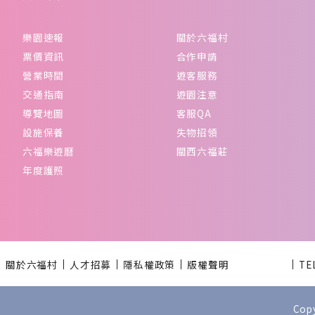
樂園速報
關於六福村
票價資訊
合作申請
營業時間
遊客服務
交通指南
遊園注意
導覽地圖
客服QA
設施保養
失物招領
六福樂遊曆
關西六福莊
年度護照
關於六福村
人才招募
隱私權政策
版權聲明
TE
Cop