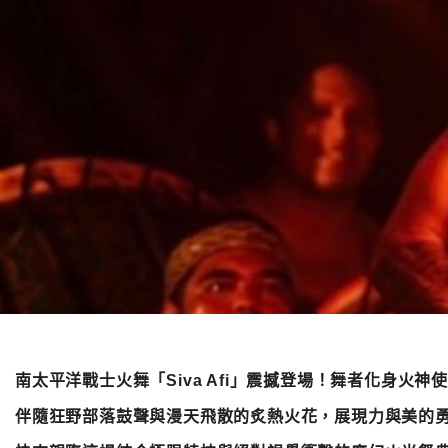
遊園注意
客服QA
失物招領
關西六福莊
南太平洋
南太平洋戰士火舞「
Siva Afi
」震撼登場！舞者化身火神
伴隨狂野部落鼓聲與漫天飛散的炙熱火花，展現力與美的