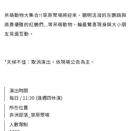
呆萌動物大集合!!草原聚場將迎來，聰明活潑的灰鸚鵡與
高貴優雅的紅鶴們...等呆萌動物，輪番驚喜現身與大小朋
友見面互動。
*天候不佳：取消演出。依現場公告為主。
演出時間
每日 / 11:30 (逢週四休演)
所在位置
非洲部落_草原聚場
人數限制