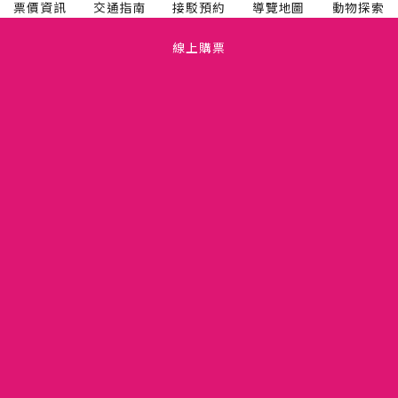
票價資訊
交通指南
接駁預約
導覽地圖
動物探索
線上購票
TEL(03)5475665
關於六福村
FAX(03)5475660
人才招募
新竹縣關西鎮仁安里拱子溝 60 號
六福開發股份有限公司
隱私權政策
11081274
版權聲明
竹縣動展字第110001號