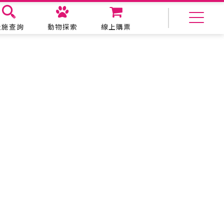
設施查詢
動物探索
線上購票
美食購物
生態教育
主題餐廳
動物探索