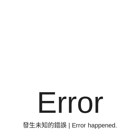
非洲部落
探索秘境叢林
Error
動物探索
皇家魔幻奇緣
發生未知的錯誤 | Error happened.