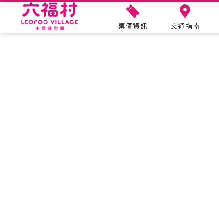
票價資訊
交通指南
遊園資訊
主題設施
樂園速報
票價資訊
營業時間
交通指南
導覽地圖
設施保養
六福樂遊曆
年度護照
美國大西部
關於六福村
合作申請
遊客服務