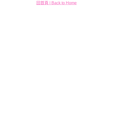
回首頁 | Back to Home
動物見面會
大怒神：圖騰島的覺醒
薩瓦伊之躍：勇者的試煉
薩瓦伊之舞：大地的召喚
火神祭典：Siva Afi
靈魂之火