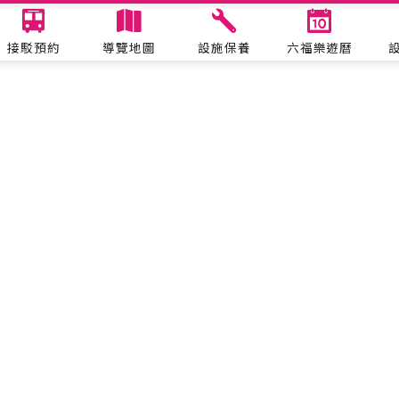
接駁預約
導覽地圖
設施保養
六福樂遊曆
表演活動
六福水樂園
哈比哈妮拍照趣