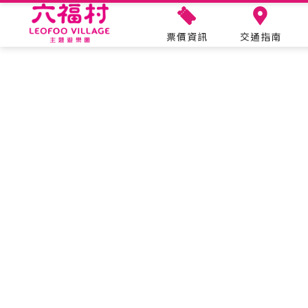
票價資訊
交通指南
遊園資訊
主題設施
樂園速報
票價資訊
營業時間
交通指南
導覽地圖
設施保養
六福樂遊曆
年度護照
美國大西部
關於六福村
合作申請
遊客服務