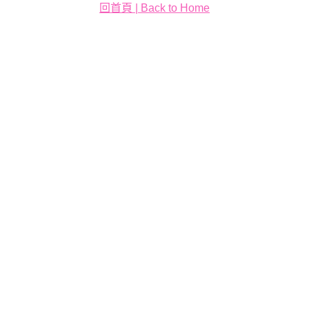
回首頁 | Back to Home
動物見面會
大怒神：圖騰島的覺醒
薩瓦伊之躍：勇者的試煉
薩瓦伊之舞：大地的召喚
火神祭典：Siva Afi
靈魂之火