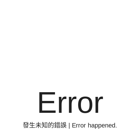
非洲部落
探索秘境叢林
Error
動物探索
皇家魔幻奇緣
發生未知的錯誤 | Error happened.