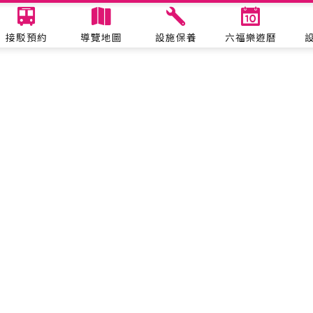
接駁預約
導覽地圖
設施保養
六福樂遊曆
表演活動
六福水樂園
哈比哈妮拍照趣