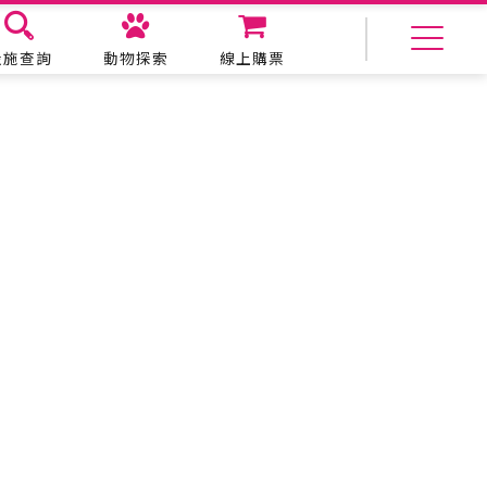
設施查詢
動物探索
線上購票
美食購物
生態教育
主題餐廳
動物探索