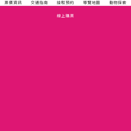
票價資訊
交通指南
接駁預約
導覽地圖
動物探索
線上購票
TEL(03)5475665
關於六福村
FAX(03)5475660
人才招募
新竹縣關西鎮仁安里拱子溝 60 號
六福開發股份有限公司
隱私權政策
11081274
版權聲明
竹縣動展字第110001號