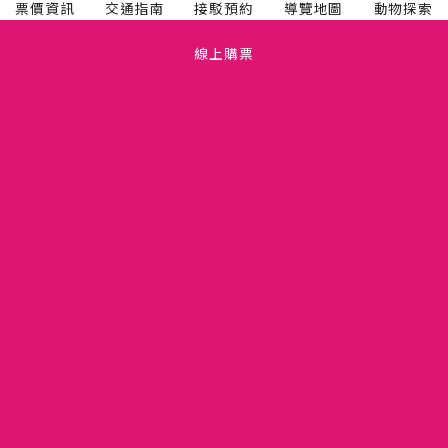
票價資訊
交通指南
接駁預約
導覽地圖
動物探索
線上購票
TEL(03)5475665
關於六福村
FAX(03)5475660
人才招募
新竹縣關西鎮仁安里拱子溝 60 號
六福開發股份有限公司
隱私權政策
11081274
版權聲明
竹縣動展字第110001號