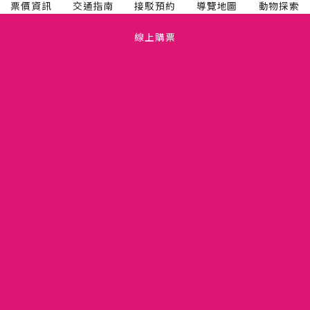
票價資訊
交通指南
接駁預約
導覽地圖
動物探索
線上購票
TEL(03)5475665
關於六福村
FAX(03)5475660
人才招募
新竹縣關西鎮仁安里拱子溝 60 號
六福開發股份有限公司
隱私權政策
11081274
版權聲明
竹縣動展字第110001號