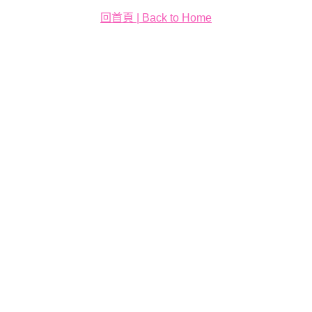
回首頁 | Back to Home
璀璨年代
動物見面會
大怒神：圖騰島的覺醒
薩瓦伊之躍：勇者的試煉
薩瓦伊之舞：大地的召喚