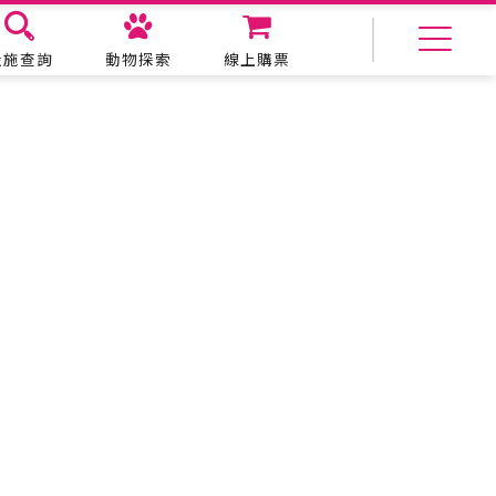
設施查詢
動物探索
線上購票
美食購物
生態教育
主題餐廳
動物探索