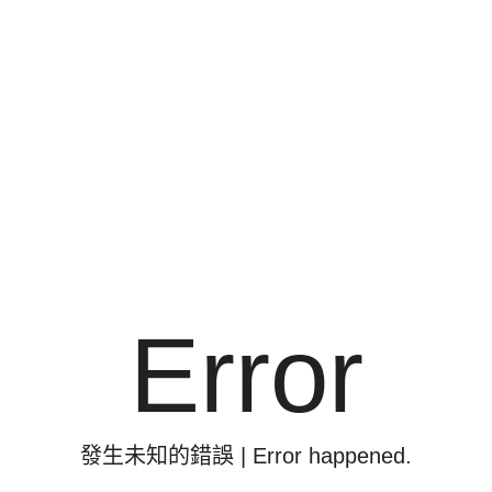
非洲部落
探索秘境叢林
Error
動物探索
皇家魔幻奇緣
發生未知的錯誤 | Error happened.