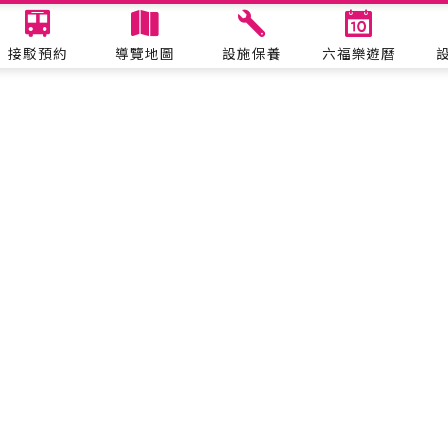
接駁預約
導覽地圖
設施保養
六福樂遊曆
表演活動
六福水樂園
哈比哈妮拍照趣