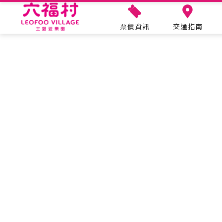
票價資訊
交通指南
遊園資訊
主題設施
樂園速報
票價資訊
營業時間
交通指南
導覽地圖
設施保養
六福樂遊曆
年度護照
美國大西部
關於六福村
合作申請
遊客服務