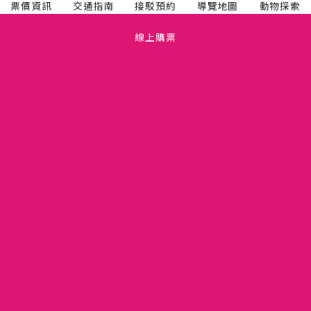
票價資訊
交通指南
接駁預約
導覽地圖
動物探索
線上購票
TEL(03)5475665
關於六福村
FAX(03)5475660
人才招募
新竹縣關西鎮仁安里拱子溝 60 號
六福開發股份有限公司
隱私權政策
11081274
版權聲明
竹縣動展字第110001號